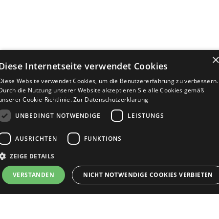
Diese Internetseite verwendet Cookies
Diese Website verwendet Cookies, um die Benutzererfahrung zu verbessern.
Durch die Nutzung unserer Website akzeptieren Sie alle Cookies gemäß
unserer Cookie-Richtlinie.
Zur Datenschutzerklärung
UNBEDINGT NOTWENDIGE
LEISTUNGS
AUSRICHTEN
FUNKTIONS
ZEIGE DETAILS
Bewerbersuche leicht gemacht
VERSTANDEN
NICHT NOTWENDIGE COOKIES VERBIETEN
Nach Ihrer Registrierung als Arbeitgeber können
Sie Ihre Anzeige mit wenig Aufwand selbst
erstellen und veröffentlichen. So finden geeignete
Unbedingt notwendige
Leistungs
Ausrichten
Funktions