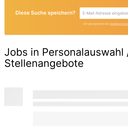
Diese Suche speichern?
Um
die
Ich akzeptiere die
Datenschutzr
aktuelle
Suche
zu
speichern
Jobs in Personalauswahl 
gib
deine
Stellenangebote
Emailadresse
ein