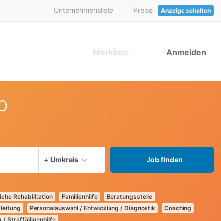
Unternehmensliste
Preise
Anzeige schalten
Merkliste
Anmelden
b
aktuellen Ort verwenden
+ Umkreis
Job finden
iche Rehabilitation
Familienhilfe
Beratungsstelle
leitung
Personalauswahl / Entwicklung / Diagnostik
Coaching
 / Straffälligenhilfe