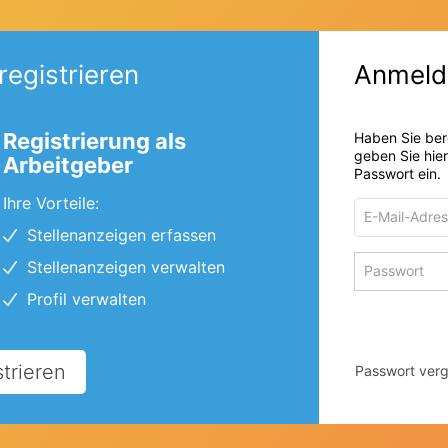
registrieren
Anmeld
Registrierung als
Haben Sie ber
geben Sie hie
Arbeitgeber
Passwort ein.
Ihre Vorteile:
E-
Mail-
Stellenanzeigen erfassen
Adresse
Passwort
Stellenanzeigen verwalten
zum
zum
Anmelden
Profil verwalten
Anmelden
strieren
Passwort ver