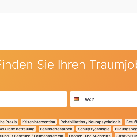
Finden Sie Ihren Traumjo
Suchort
Deutschland
he Praxis
Krisenintervention
Rehabilitation / Neuropsychologie
Berufl
etzliche Betreuung
Behindertenarbeit
Schulpsychologie
Bildungsbeg
tlung- / Beratung / Fallmanagement
Drogen- und Suchthilfe
Strafvollzug