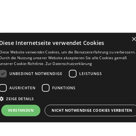
Diese Internetseite verwendet Cookies
Diese Website verwendet Cookies, um die Benutzererfahrung zu verbessern.
Durch die Nutzung unserer Website akzeptieren Sie alle Cookies gemäß
unserer Cookie-Richtlinie.
Zur Datenschutzerklärung
UNBEDINGT NOTWENDIGE
LEISTUNGS
AUSRICHTEN
FUNKTIONS
ZEIGE DETAILS
Bewerbersuche leicht gemacht
VERSTANDEN
NICHT NOTWENDIGE COOKIES VERBIETEN
Nach Ihrer Registrierung als Arbeitgeber können
Sie Ihre Anzeige mit wenig Aufwand selbst
erstellen und veröffentlichen. So finden geeignete
Unbedingt notwendige
Leistungs
Ausrichten
Funktions