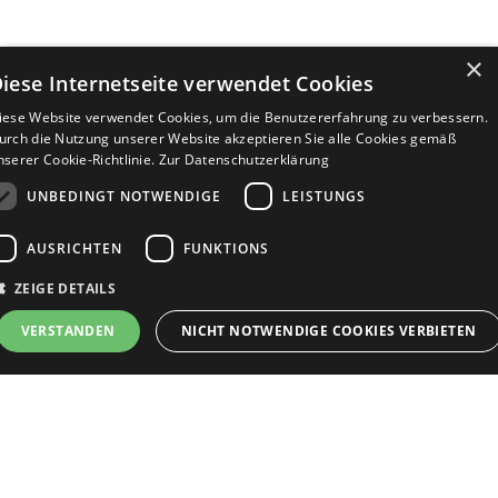
×
iese Internetseite verwendet Cookies
iese Website verwendet Cookies, um die Benutzererfahrung zu verbessern.
urch die Nutzung unserer Website akzeptieren Sie alle Cookies gemäß
nserer Cookie-Richtlinie.
Zur Datenschutzerklärung
UNBEDINGT NOTWENDIGE
LEISTUNGS
AUSRICHTEN
FUNKTIONS
ZEIGE DETAILS
VERSTANDEN
NICHT NOTWENDIGE COOKIES VERBIETEN
Unbedingt notwendige
Leistungs
Ausrichten
Funktions
Bewerbersuche leicht gemacht
Streng notwendige Cookies ermöglichen die Kernfunktionen der Website wie
Benutzeranmeldung und Kontoverwaltung. Die Website kann ohne die unbedingt
erforderlichen Cookies nicht ordnungsgemäß verwendet werden.