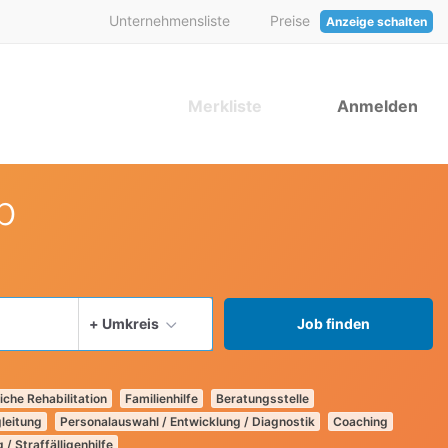
Unternehmensliste
Preise
Anzeige schalten
Merkliste
Anmelden
b
aktuellen Ort verwenden
+ Umkreis
Job finden
iche Rehabilitation
Familienhilfe
Beratungsstelle
leitung
Personalauswahl / Entwicklung / Diagnostik
Coaching
 / Straffälligenhilfe