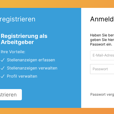
registrieren
Anmeld
Registrierung als
Haben Sie ber
geben Sie hie
Arbeitgeber
Passwort ein.
Ihre Vorteile:
E-
Mail-
Stellenanzeigen erfassen
Adresse
Passwort
Stellenanzeigen verwalten
zum
zum
Anmelden
Profil verwalten
Anmelden
strieren
Passwort ver