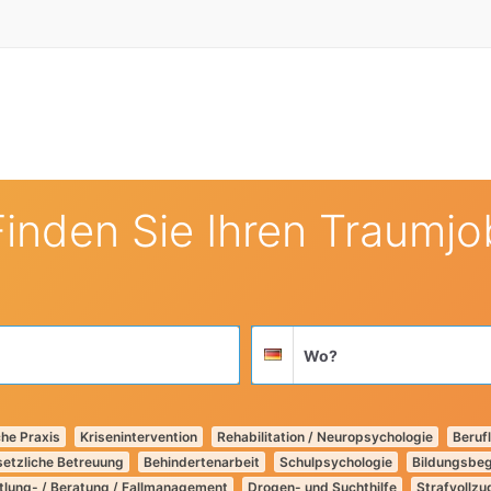
Finden Sie Ihren Traumjo
Suchort
Deutschland
he Praxis
Krisenintervention
Rehabilitation / Neuropsychologie
Berufl
etzliche Betreuung
Behindertenarbeit
Schulpsychologie
Bildungsbeg
tlung- / Beratung / Fallmanagement
Drogen- und Suchthilfe
Strafvollzug