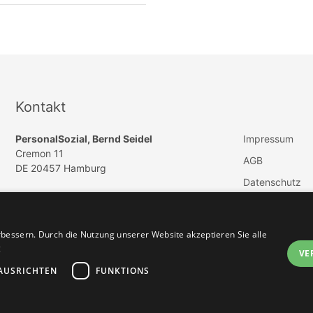
Kontakt
PersonalSozial, Bernd Seidel
Impressum
Cremon 11
AGB
DE 20457 Hamburg
Datenschutz
E-Mail:
info@psychologie-jobs.de
Vertrag widerru
Telefon: +49 (040) 57254550
Telefax: +49 (040) 46965505
bessern. Durch die Nutzung unserer Website akzeptieren Sie alle
g
VE
AUSRICHTEN
FUNKTIONS
Jobbörse erstellen