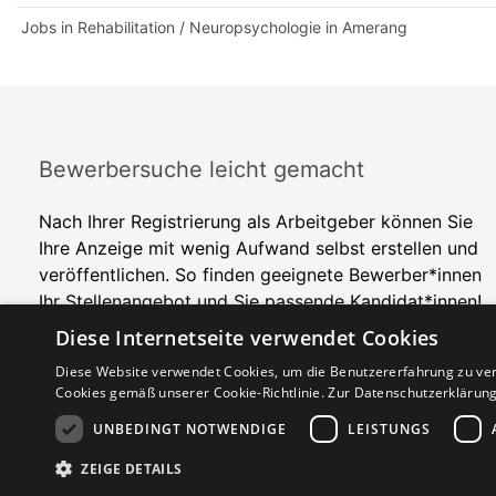
Jobs in Rehabilitation / Neuropsychologie in Amerang
Bewerbersuche leicht gemacht
Nach Ihrer Registrierung als Arbeitgeber können Sie
Ihre Anzeige mit wenig Aufwand selbst erstellen und
veröffentlichen. So finden geeignete Bewerber*innen
Ihr Stellenangebot und Sie passende Kandidat*innen!
Diese Internetseite verwendet Cookies
Diese Website verwendet Cookies, um die Benutzererfahrung zu ver
Cookies gemäß unserer Cookie-Richtlinie.
Zur Datenschutzerklärun
UNBEDINGT NOTWENDIGE
LEISTUNGS
Copyright © 2026. Alle Rechte vorbehalten.
ZEIGE DETAILS