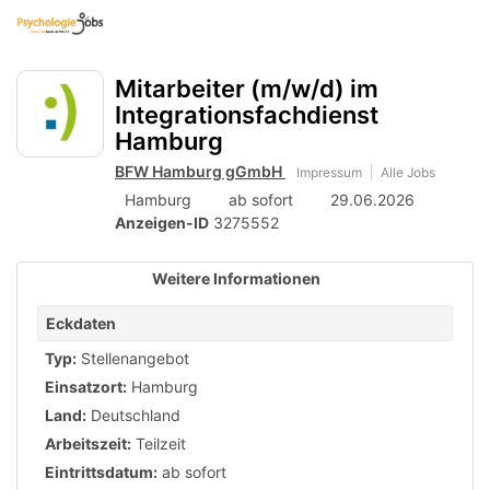
Accessibility
Anzeige
zur
Benut
Modus
Me
schalten
Suche
aktivieren
Mitarbeiter (m/w/d) im
zur
öff
von
Navigation
Integrationsfachdienst
mobilem
zum
Hamburg
Inhalt
Endgerät
BFW Hamburg gGmbH
Impressum
Alle Jobs
aus
Hamburg
ab sofort
29.06.2026
Anzeigen-ID
3275552
Weitere Informationen
Eckdaten
Typ:
Stellenangebot
Einsatzort:
Hamburg
Land:
Deutschland
Arbeitszeit:
Teilzeit
Eintrittsdatum:
ab sofort