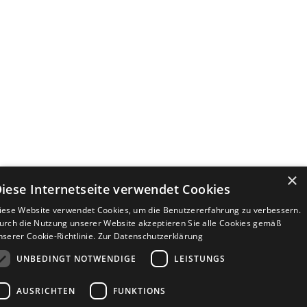
×
iese Internetseite verwendet Cookies
iese Website verwendet Cookies, um die Benutzererfahrung zu verbessern.
urch die Nutzung unserer Website akzeptieren Sie alle Cookies gemäß
nserer Cookie-Richtlinie.
Zur Datenschutzerklärung
UNBEDINGT NOTWENDIGE
LEISTUNGS
AUSRICHTEN
FUNKTIONS