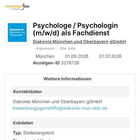
Accessibility
Anzeige
zur
Benut
Modus
Me
schalten
Suche
aktivieren
Psychologe / Psychologin
zur
öff
von
Navigation
(m/w/d) als Fachdienst
mobilem
zum
Diakonie München und Oberbayern gGmbH
Inhalt
Endgerät
Impressum
Alle Jobs
München
01.09.2026
01.07.2026
aus
Anzeigen-ID
3278726
Weitere Informationen
Kontaktdaten
Diakonie München und Oberbayern gGmbH
bewerbungjugendhilfe@diakonie-muc-obb.de
Eckdaten
Typ:
Stellenangebot