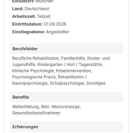
Einsatzort:
München
Land:
Deutschland
Arbeitszeit:
Teilzeit
Eintrittsdatum:
01.09.2026
Einstiegsebene:
Angestellter
Berufsfelder
Berufliche Rehabilitation
,
Familienhilfe
,
Kinder- und
Jugendhilfe
,
Kindergarten / Hort / Tagesstätte
,
Klinische Psychologie
,
Krisenintervention
,
Psychologische Praxis
,
Rehabilitation /
Neuropsychologie
,
Schulpsychologie
,
Sonstiges
Benefits
Weiterbildung
,
Betr. Altersvorsorge
,
Gesundheitsmaßnahmen
Erfahrungen