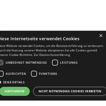
×
iese Internetseite verwendet Cookies
iese Website verwendet Cookies, um die Benutzererfahrung zu verbessern.
urch die Nutzung unserer Website akzeptieren Sie alle Cookies gemäß
nserer Cookie-Richtlinie.
Zur Datenschutzerklärung
UNBEDINGT NOTWENDIGE
LEISTUNGS
AUSRICHTEN
FUNKTIONS
ZEIGE DETAILS
VERSTANDEN
NICHT NOTWENDIGE COOKIES VERBIETEN
JETZT BEWERBEN
teilen