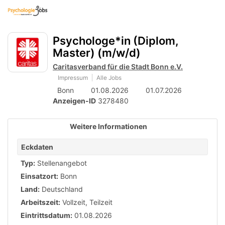
Accessibility
Anzeige
zur
Benut
Modus
Me
schalten
Suche
aktivieren
Psychologe*in (Diplom,
zur
öff
von
Navigation
Master) (m/w/d)
mobilem
zum
Caritasverband für die Stadt Bonn e.V.
Inhalt
Endgerät
Impressum
Alle Jobs
Bonn
01.08.2026
01.07.2026
aus
Anzeigen-ID
3278480
Weitere Informationen
Eckdaten
Typ:
Stellenangebot
Einsatzort:
Bonn
Land:
Deutschland
Arbeitszeit:
Vollzeit
,
Teilzeit
Eintrittsdatum:
01.08.2026